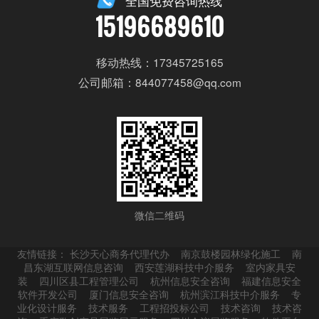
全国免费咨询热线
15196689610
移动热线：17345725165
公司邮箱：844077458@qq.com
微信二维码
友情链接：
长沙天心商务代理代办
南京鼓楼园林绿化施工
南
昌东湖互联网信息咨询
西安莲湖科技中介服务
室内家具安
装
四川区县工程管理公司
杭州信息安全咨询
福建信息安全
软件开发公司
厦门信息安全咨询
杭州滨江科技中介服务
专
业化设计服务
技术服务
工程招投标公司
技术咨询
技术咨