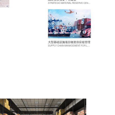
STRATEGIC MATERIAL RESERVE CENTER CONSTRUCTION
大型基础设施项目物资供应链管理
SUPPLY CHAIN MANAGEMENT FOR LARGE-SCALE INFRASTRUCTURE PROJECTS