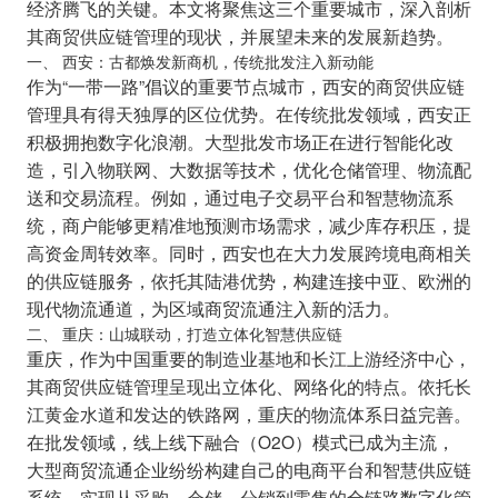
经济腾飞的关键。本文将聚焦这三个重要城市，深入剖析
其商贸供应链管理的现状，并展望未来的发展新趋势。
一、 西安：古都焕发新商机，传统批发注入新动能
作为“一带一路”倡议的重要节点城市，西安的商贸供应链
管理具有得天独厚的区位优势。在传统批发领域，西安正
积极拥抱数字化浪潮。大型批发市场正在进行智能化改
造，引入物联网、大数据等技术，优化仓储管理、物流配
送和交易流程。例如，通过电子交易平台和智慧物流系
统，商户能够更精准地预测市场需求，减少库存积压，提
高资金周转效率。同时，西安也在大力发展跨境电商相关
的供应链服务，依托其陆港优势，构建连接中亚、欧洲的
现代物流通道，为区域商贸流通注入新的活力。
二、 重庆：山城联动，打造立体化智慧供应链
重庆，作为中国重要的制造业基地和长江上游经济中心，
其商贸供应链管理呈现出立体化、网络化的特点。依托长
江黄金水道和发达的铁路网，重庆的物流体系日益完善。
在批发领域，线上线下融合（O2O）模式已成为主流，
大型商贸流通企业纷纷构建自己的电商平台和智慧供应链
系统，实现从采购、仓储、分销到零售的全链路数字化管