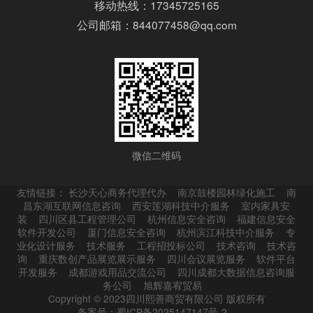
移动热线：17345725165
公司邮箱：844077458@qq.com
微信二维码
友情链接：
长沙天心商务代理代办
南京鼓楼园林绿化施工
南
昌东湖互联网信息咨询
西安莲湖科技中介服务
室内家具安
装
四川区县工程管理公司
杭州信息安全咨询
福建信息安全
软件开发公司
厦门信息安全咨询
杭州滨江科技中介服务
专
业化设计服务
技术服务
工程招投标公司
技术咨询
技术咨
询
重庆数创产品展览展示服务
四川会议展览服务
软件平台
开发服务
成都游戏用品交流公司
四川成都大数据信息咨询服
务公司
旭辉嘉宥贸易
Copyright © 2023四川熙善商贸有限公司 版权所有
备案号：蜀ICP备2025147147号-2